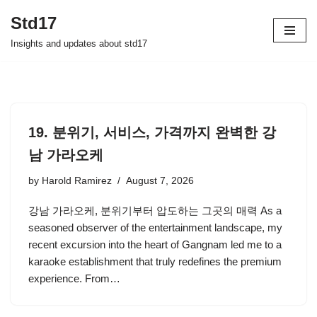
Std17
Skip
Insights and updates about std17
to
content
19. 분위기, 서비스, 가격까지 완벽한 강
남 가라오케
by
Harold Ramirez
August 7, 2026
강남 가라오케, 분위기부터 압도하는 그곳의 매력 As a
seasoned observer of the entertainment landscape, my
recent excursion into the heart of Gangnam led me to a
karaoke establishment that truly redefines the premium
experience. From…