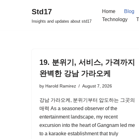
Std17
Home
Blog
Skip
Technology
T
Insights and updates about std17
to
content
19. 분위기, 서비스, 가격까지
완벽한 강남 가라오케
by
Harold Ramirez
August 7, 2026
강남 가라오케, 분위기부터 압도하는 그곳의
매력 As a seasoned observer of the
entertainment landscape, my recent
excursion into the heart of Gangnam led me
to a karaoke establishment that truly