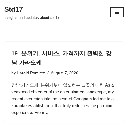
Std17
Skip
Insights and updates about std17
to
content
19. 분위기, 서비스, 가격까지 완벽한 강
남 가라오케
by
Harold Ramirez
August 7, 2026
강남 가라오케, 분위기부터 압도하는 그곳의 매력 As a
seasoned observer of the entertainment landscape, my
recent excursion into the heart of Gangnam led me to a
karaoke establishment that truly redefines the premium
experience. From…