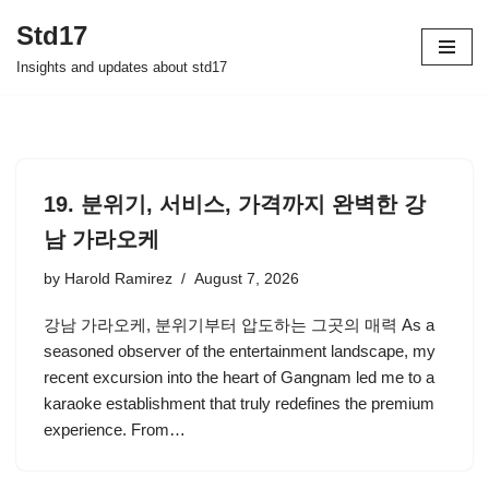
Std17
Skip
Insights and updates about std17
to
content
19. 분위기, 서비스, 가격까지 완벽한 강
남 가라오케
by
Harold Ramirez
August 7, 2026
강남 가라오케, 분위기부터 압도하는 그곳의 매력 As a
seasoned observer of the entertainment landscape, my
recent excursion into the heart of Gangnam led me to a
karaoke establishment that truly redefines the premium
experience. From…