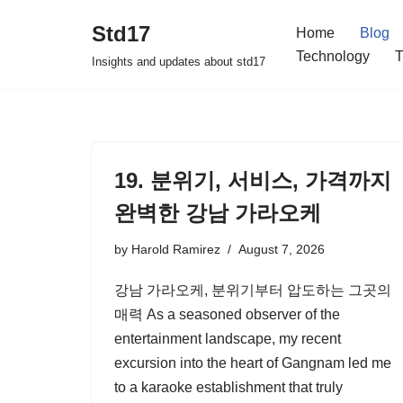
Std17
Home
Blog
Skip
Technology
T
Insights and updates about std17
to
content
19. 분위기, 서비스, 가격까지
완벽한 강남 가라오케
by
Harold Ramirez
August 7, 2026
강남 가라오케, 분위기부터 압도하는 그곳의
매력 As a seasoned observer of the
entertainment landscape, my recent
excursion into the heart of Gangnam led me
to a karaoke establishment that truly