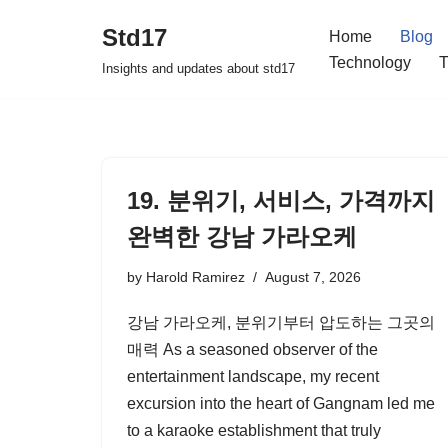
Std17
Home
Blog
Skip
Technology
T
Insights and updates about std17
to
content
19. 분위기, 서비스, 가격까지
완벽한 강남 가라오케
by
Harold Ramirez
August 7, 2026
강남 가라오케, 분위기부터 압도하는 그곳의
매력 As a seasoned observer of the
entertainment landscape, my recent
excursion into the heart of Gangnam led me
to a karaoke establishment that truly