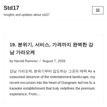
Std17
Skip
Insights and updates about std17
to
content
19. 분위기, 서비스, 가격까지 완벽한 강
남 가라오케
by
Harold Ramirez
August 7, 2026
강남 가라오케, 분위기부터 압도하는 그곳의 매력 As a
seasoned observer of the entertainment landscape, my
recent excursion into the heart of Gangnam led me to a
karaoke establishment that truly redefines the premium
experience. From…