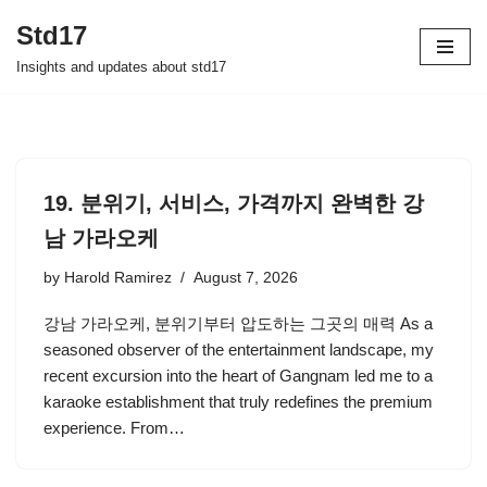
Std17
Skip
Insights and updates about std17
to
content
19. 분위기, 서비스, 가격까지 완벽한 강
남 가라오케
by
Harold Ramirez
August 7, 2026
강남 가라오케, 분위기부터 압도하는 그곳의 매력 As a
seasoned observer of the entertainment landscape, my
recent excursion into the heart of Gangnam led me to a
karaoke establishment that truly redefines the premium
experience. From…