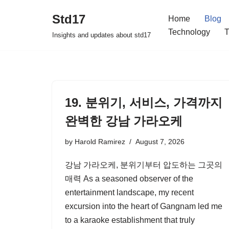
Std17
Home
Blog
Skip
Technology
T
Insights and updates about std17
to
content
19. 분위기, 서비스, 가격까지
완벽한 강남 가라오케
by
Harold Ramirez
August 7, 2026
강남 가라오케, 분위기부터 압도하는 그곳의
매력 As a seasoned observer of the
entertainment landscape, my recent
excursion into the heart of Gangnam led me
to a karaoke establishment that truly