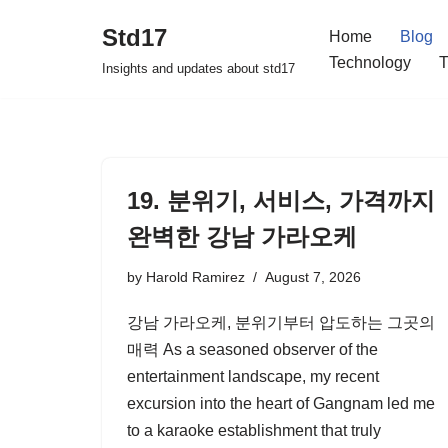
Std17
Home
Blog
Skip
Technology
T
Insights and updates about std17
to
content
19. 분위기, 서비스, 가격까지
완벽한 강남 가라오케
by
Harold Ramirez
August 7, 2026
강남 가라오케, 분위기부터 압도하는 그곳의
매력 As a seasoned observer of the
entertainment landscape, my recent
excursion into the heart of Gangnam led me
to a karaoke establishment that truly