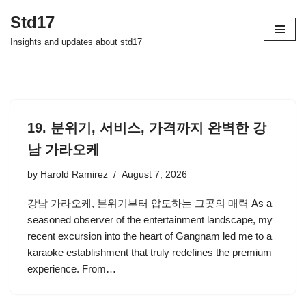
Std17
Skip
Insights and updates about std17
to
content
19. 분위기, 서비스, 가격까지 완벽한 강
남 가라오케
by
Harold Ramirez
August 7, 2026
강남 가라오케, 분위기부터 압도하는 그곳의 매력 As a
seasoned observer of the entertainment landscape, my
recent excursion into the heart of Gangnam led me to a
karaoke establishment that truly redefines the premium
experience. From…