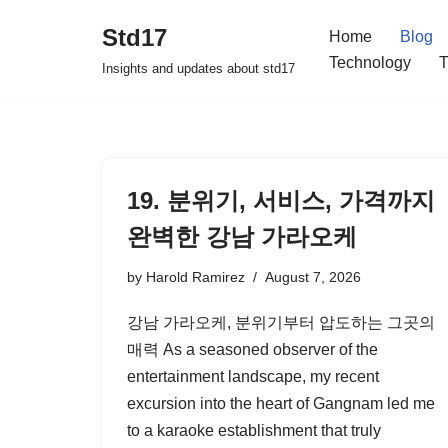
Std17
Home
Blog
Skip
Technology
T
Insights and updates about std17
to
content
19. 분위기, 서비스, 가격까지
완벽한 강남 가라오케
by
Harold Ramirez
August 7, 2026
강남 가라오케, 분위기부터 압도하는 그곳의
매력 As a seasoned observer of the
entertainment landscape, my recent
excursion into the heart of Gangnam led me
to a karaoke establishment that truly