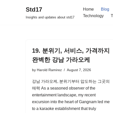
Std17
Home
Blog
Skip
Technology
T
Insights and updates about std17
to
content
19. 분위기, 서비스, 가격까지
완벽한 강남 가라오케
by
Harold Ramirez
August 7, 2026
강남 가라오케, 분위기부터 압도하는 그곳의
매력 As a seasoned observer of the
entertainment landscape, my recent
excursion into the heart of Gangnam led me
to a karaoke establishment that truly