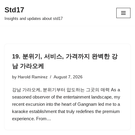
Std17
Skip
Insights and updates about std17
to
content
19. 분위기, 서비스, 가격까지 완벽한 강
남 가라오케
by
Harold Ramirez
August 7, 2026
강남 가라오케, 분위기부터 압도하는 그곳의 매력 As a
seasoned observer of the entertainment landscape, my
recent excursion into the heart of Gangnam led me to a
karaoke establishment that truly redefines the premium
experience. From…