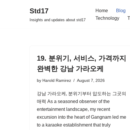
Std17
Home
Blog
Skip
Technology
T
Insights and updates about std17
to
content
19. 분위기, 서비스, 가격까지
완벽한 강남 가라오케
by
Harold Ramirez
August 7, 2026
강남 가라오케, 분위기부터 압도하는 그곳의
매력 As a seasoned observer of the
entertainment landscape, my recent
excursion into the heart of Gangnam led me
to a karaoke establishment that truly