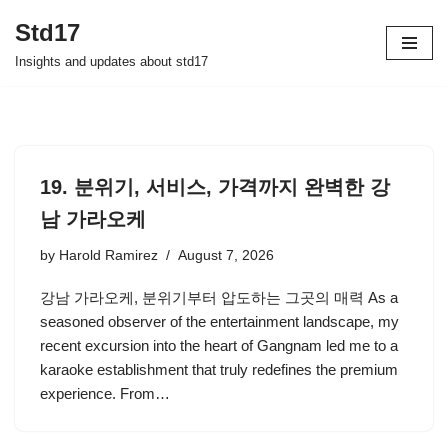
Std17
Skip
Insights and updates about std17
to
content
19. 분위기, 서비스, 가격까지 완벽한 강
남 가라오케
by
Harold Ramirez
August 7, 2026
강남 가라오케, 분위기부터 압도하는 그곳의 매력 As a
seasoned observer of the entertainment landscape, my
recent excursion into the heart of Gangnam led me to a
karaoke establishment that truly redefines the premium
experience. From…