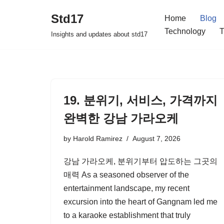
Std17
Home
Blog
Skip
Technology
T
Insights and updates about std17
to
content
19. 분위기, 서비스, 가격까지
완벽한 강남 가라오케
by
Harold Ramirez
August 7, 2026
강남 가라오케, 분위기부터 압도하는 그곳의
매력 As a seasoned observer of the
entertainment landscape, my recent
excursion into the heart of Gangnam led me
to a karaoke establishment that truly