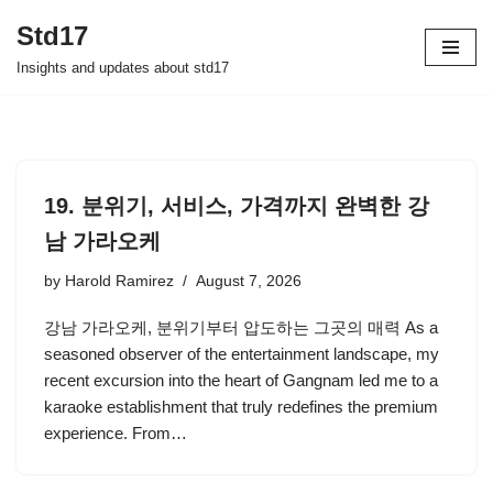
Std17
Skip
Insights and updates about std17
to
content
19. 분위기, 서비스, 가격까지 완벽한 강
남 가라오케
by
Harold Ramirez
August 7, 2026
강남 가라오케, 분위기부터 압도하는 그곳의 매력 As a
seasoned observer of the entertainment landscape, my
recent excursion into the heart of Gangnam led me to a
karaoke establishment that truly redefines the premium
experience. From…