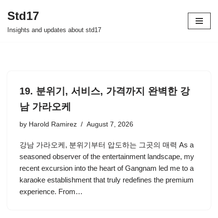
Std17
Skip
Insights and updates about std17
to
content
19. 분위기, 서비스, 가격까지 완벽한 강
남 가라오케
by
Harold Ramirez
August 7, 2026
강남 가라오케, 분위기부터 압도하는 그곳의 매력 As a
seasoned observer of the entertainment landscape, my
recent excursion into the heart of Gangnam led me to a
karaoke establishment that truly redefines the premium
experience. From…