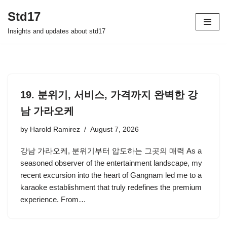
Std17
Skip
Insights and updates about std17
to
content
19. 분위기, 서비스, 가격까지 완벽한 강
남 가라오케
by
Harold Ramirez
August 7, 2026
강남 가라오케, 분위기부터 압도하는 그곳의 매력 As a
seasoned observer of the entertainment landscape, my
recent excursion into the heart of Gangnam led me to a
karaoke establishment that truly redefines the premium
experience. From…