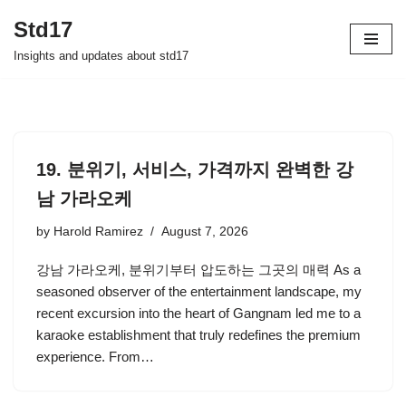
Std17
Skip
Insights and updates about std17
to
content
19. 분위기, 서비스, 가격까지 완벽한 강
남 가라오케
by
Harold Ramirez
August 7, 2026
강남 가라오케, 분위기부터 압도하는 그곳의 매력 As a
seasoned observer of the entertainment landscape, my
recent excursion into the heart of Gangnam led me to a
karaoke establishment that truly redefines the premium
experience. From…