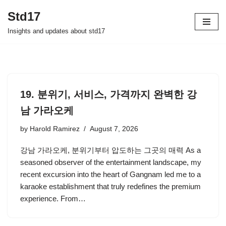
Std17
Skip
Insights and updates about std17
to
content
19. 분위기, 서비스, 가격까지 완벽한 강
남 가라오케
by
Harold Ramirez
August 7, 2026
강남 가라오케, 분위기부터 압도하는 그곳의 매력 As a
seasoned observer of the entertainment landscape, my
recent excursion into the heart of Gangnam led me to a
karaoke establishment that truly redefines the premium
experience. From…