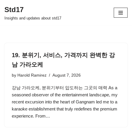
Std17
Skip
Insights and updates about std17
to
content
19. 분위기, 서비스, 가격까지 완벽한 강
남 가라오케
by
Harold Ramirez
August 7, 2026
강남 가라오케, 분위기부터 압도하는 그곳의 매력 As a
seasoned observer of the entertainment landscape, my
recent excursion into the heart of Gangnam led me to a
karaoke establishment that truly redefines the premium
experience. From…