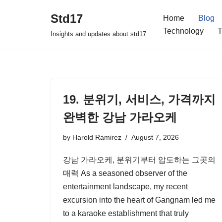
Std17
Home
Blog
Skip
Technology
T
Insights and updates about std17
to
content
19. 분위기, 서비스, 가격까지
완벽한 강남 가라오케
by
Harold Ramirez
August 7, 2026
강남 가라오케, 분위기부터 압도하는 그곳의
매력 As a seasoned observer of the
entertainment landscape, my recent
excursion into the heart of Gangnam led me
to a karaoke establishment that truly