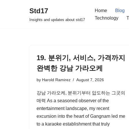
Std17
Home
Blog
Skip
Technology
T
Insights and updates about std17
to
content
19. 분위기, 서비스, 가격까지
완벽한 강남 가라오케
by
Harold Ramirez
August 7, 2026
강남 가라오케, 분위기부터 압도하는 그곳의
매력 As a seasoned observer of the
entertainment landscape, my recent
excursion into the heart of Gangnam led me
to a karaoke establishment that truly