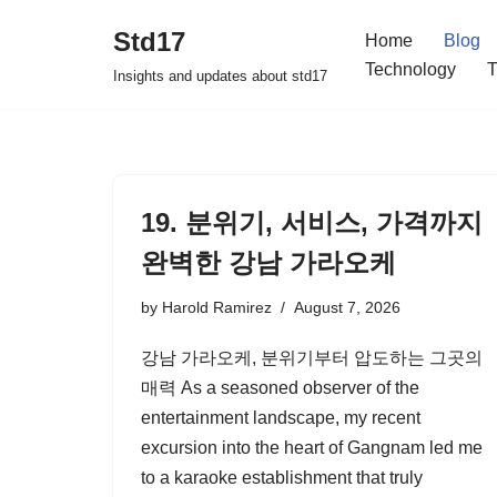
Std17
Home
Blog
Skip
Technology
T
Insights and updates about std17
to
content
19. 분위기, 서비스, 가격까지
완벽한 강남 가라오케
by
Harold Ramirez
August 7, 2026
강남 가라오케, 분위기부터 압도하는 그곳의
매력 As a seasoned observer of the
entertainment landscape, my recent
excursion into the heart of Gangnam led me
to a karaoke establishment that truly