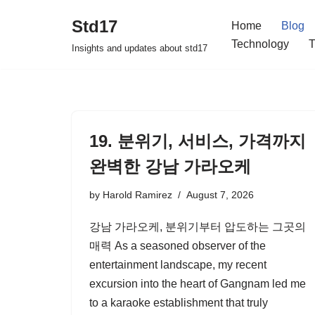
Std17
Home
Blog
Skip
Technology
T
Insights and updates about std17
to
content
19. 분위기, 서비스, 가격까지
완벽한 강남 가라오케
by
Harold Ramirez
August 7, 2026
강남 가라오케, 분위기부터 압도하는 그곳의
매력 As a seasoned observer of the
entertainment landscape, my recent
excursion into the heart of Gangnam led me
to a karaoke establishment that truly