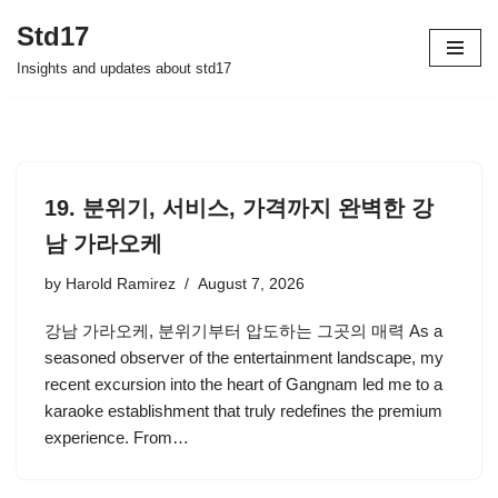
Std17
Skip
Insights and updates about std17
to
content
19. 분위기, 서비스, 가격까지 완벽한 강
남 가라오케
by
Harold Ramirez
August 7, 2026
강남 가라오케, 분위기부터 압도하는 그곳의 매력 As a
seasoned observer of the entertainment landscape, my
recent excursion into the heart of Gangnam led me to a
karaoke establishment that truly redefines the premium
experience. From…