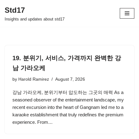
Std17
Skip
Insights and updates about std17
to
content
19. 분위기, 서비스, 가격까지 완벽한 강
남 가라오케
by
Harold Ramirez
August 7, 2026
강남 가라오케, 분위기부터 압도하는 그곳의 매력 As a
seasoned observer of the entertainment landscape, my
recent excursion into the heart of Gangnam led me to a
karaoke establishment that truly redefines the premium
experience. From…