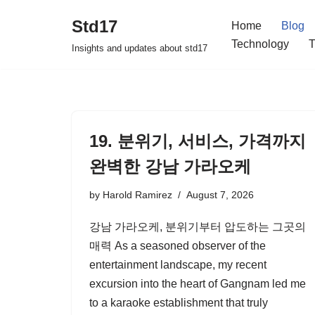
Std17
Home
Blog
Skip
Technology
T
Insights and updates about std17
to
content
19. 분위기, 서비스, 가격까지
완벽한 강남 가라오케
by
Harold Ramirez
August 7, 2026
강남 가라오케, 분위기부터 압도하는 그곳의
매력 As a seasoned observer of the
entertainment landscape, my recent
excursion into the heart of Gangnam led me
to a karaoke establishment that truly