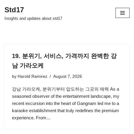
Std17
Skip
Insights and updates about std17
to
content
19. 분위기, 서비스, 가격까지 완벽한 강
남 가라오케
by
Harold Ramirez
August 7, 2026
강남 가라오케, 분위기부터 압도하는 그곳의 매력 As a
seasoned observer of the entertainment landscape, my
recent excursion into the heart of Gangnam led me to a
karaoke establishment that truly redefines the premium
experience. From…