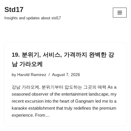
Std17
Skip
Insights and updates about std17
to
content
19. 분위기, 서비스, 가격까지 완벽한 강
남 가라오케
by
Harold Ramirez
August 7, 2026
강남 가라오케, 분위기부터 압도하는 그곳의 매력 As a
seasoned observer of the entertainment landscape, my
recent excursion into the heart of Gangnam led me to a
karaoke establishment that truly redefines the premium
experience. From…