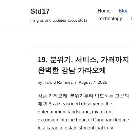
Std17
Home
Blog
Skip
Technology
T
Insights and updates about std17
to
content
19. 분위기, 서비스, 가격까지
완벽한 강남 가라오케
by
Harold Ramirez
August 7, 2026
강남 가라오케, 분위기부터 압도하는 그곳의
매력 As a seasoned observer of the
entertainment landscape, my recent
excursion into the heart of Gangnam led me
to a karaoke establishment that truly