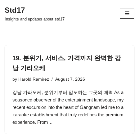
Std17
Skip
Insights and updates about std17
to
content
19. 분위기, 서비스, 가격까지 완벽한 강
남 가라오케
by
Harold Ramirez
August 7, 2026
강남 가라오케, 분위기부터 압도하는 그곳의 매력 As a
seasoned observer of the entertainment landscape, my
recent excursion into the heart of Gangnam led me to a
karaoke establishment that truly redefines the premium
experience. From…