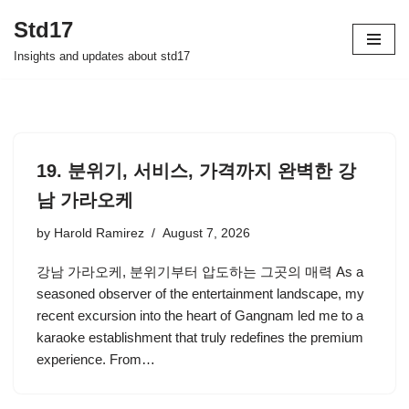
Std17
Skip
Insights and updates about std17
to
content
19. 분위기, 서비스, 가격까지 완벽한 강
남 가라오케
by
Harold Ramirez
August 7, 2026
강남 가라오케, 분위기부터 압도하는 그곳의 매력 As a
seasoned observer of the entertainment landscape, my
recent excursion into the heart of Gangnam led me to a
karaoke establishment that truly redefines the premium
experience. From…