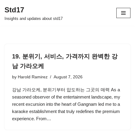
Std17
Skip
Insights and updates about std17
to
content
19. 분위기, 서비스, 가격까지 완벽한 강
남 가라오케
by
Harold Ramirez
August 7, 2026
강남 가라오케, 분위기부터 압도하는 그곳의 매력 As a
seasoned observer of the entertainment landscape, my
recent excursion into the heart of Gangnam led me to a
karaoke establishment that truly redefines the premium
experience. From…