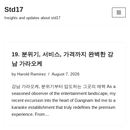
Std17
Skip
Insights and updates about std17
to
content
19. 분위기, 서비스, 가격까지 완벽한 강
남 가라오케
by
Harold Ramirez
August 7, 2026
강남 가라오케, 분위기부터 압도하는 그곳의 매력 As a
seasoned observer of the entertainment landscape, my
recent excursion into the heart of Gangnam led me to a
karaoke establishment that truly redefines the premium
experience. From…