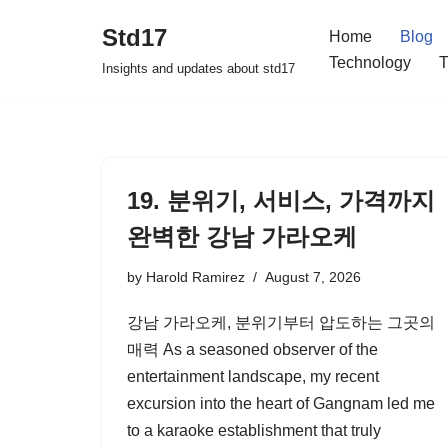
Std17
Home
Blog
Skip
Technology
T
Insights and updates about std17
to
content
19. 분위기, 서비스, 가격까지
완벽한 강남 가라오케
by
Harold Ramirez
August 7, 2026
강남 가라오케, 분위기부터 압도하는 그곳의
매력 As a seasoned observer of the
entertainment landscape, my recent
excursion into the heart of Gangnam led me
to a karaoke establishment that truly