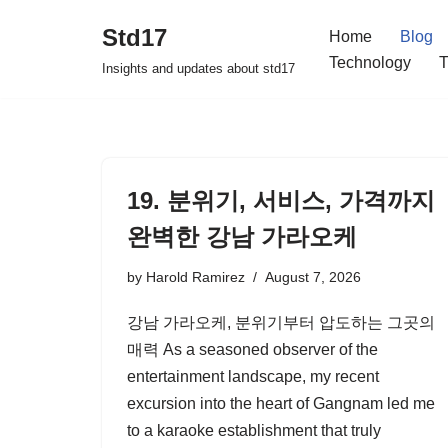
Std17
Home
Blog
Skip
Technology
T
Insights and updates about std17
to
content
19. 분위기, 서비스, 가격까지
완벽한 강남 가라오케
by
Harold Ramirez
August 7, 2026
강남 가라오케, 분위기부터 압도하는 그곳의
매력 As a seasoned observer of the
entertainment landscape, my recent
excursion into the heart of Gangnam led me
to a karaoke establishment that truly