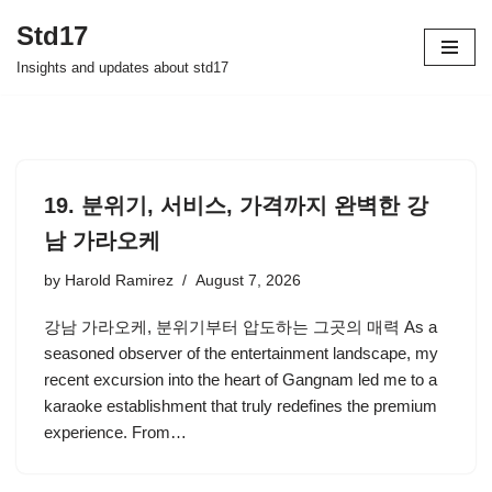
Std17
Skip
Insights and updates about std17
to
content
19. 분위기, 서비스, 가격까지 완벽한 강
남 가라오케
by
Harold Ramirez
August 7, 2026
강남 가라오케, 분위기부터 압도하는 그곳의 매력 As a
seasoned observer of the entertainment landscape, my
recent excursion into the heart of Gangnam led me to a
karaoke establishment that truly redefines the premium
experience. From…