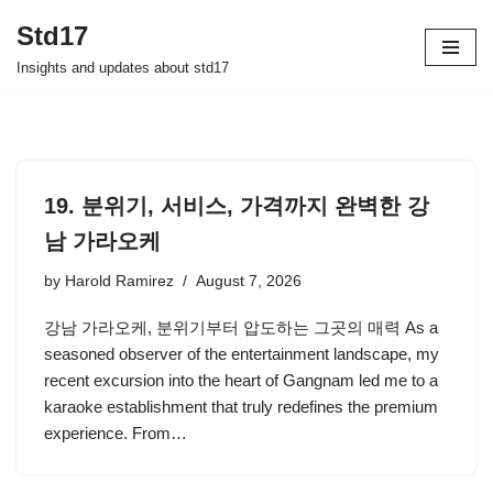
Std17
Skip
Insights and updates about std17
to
content
19. 분위기, 서비스, 가격까지 완벽한 강
남 가라오케
by
Harold Ramirez
August 7, 2026
강남 가라오케, 분위기부터 압도하는 그곳의 매력 As a
seasoned observer of the entertainment landscape, my
recent excursion into the heart of Gangnam led me to a
karaoke establishment that truly redefines the premium
experience. From…