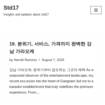
Std17
Skip
Insights and updates about std17
to
content
19. 분위기, 서비스, 가격까지 완벽한 강
남 가라오케
by
Harold Ramirez
August 7, 2026
강남 가라오케, 분위기부터 압도하는 그곳의 매력 As a
seasoned observer of the entertainment landscape, my
recent excursion into the heart of Gangnam led me to a
karaoke establishment that truly redefines the premium
experience. From…